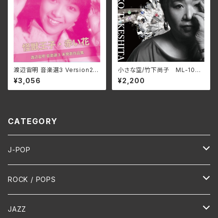
渡辺宙明 音楽選3 Version2/
小さな空/竹下尚子 ML-1048
田中由美子、根本由美、成松こだ
(仕様:CD)
¥3,056
¥2,200
ま 3SCD-0072(仕様:CD)
CATEGORY
J-POP
HR/HM
ROCK / POPS
演歌 / 歌謡曲
Oldies
JAZZ