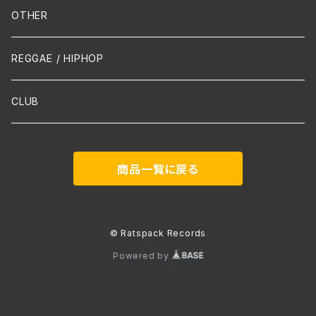
Mandolin
OTHER
声楽
REGGAE / HIPHOP
吹奏楽
CLUB
古楽
商品一覧に戻る
Contemporary / Avangarde
© Ratspack Records
Powered by