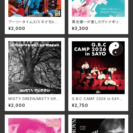
アーリータイムス/ミネマモル
貴志康一が愛したヴァイオリン/
SSRC-010(仕様:CD)
石橋幸子、 ベンジャミン・エンゲ
¥2,000
¥3,300
リ KRS-5627(仕様:CD)
MISTY GREEN/MISTY GREE
G.B.C CAMP 2026 in SAYO/
N S4MG-0306(仕様:CD)
G.B.C CAMP LEXCD-2600
¥2,000
¥2,750
2(仕様:)