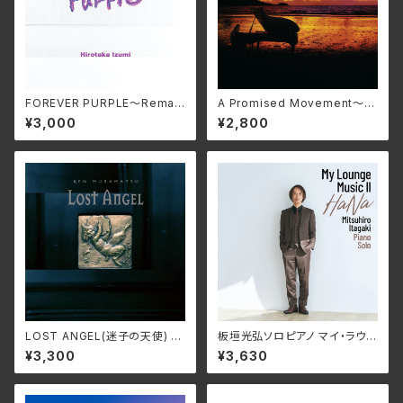
FOREVER PURPLE〜Remas
A Promised Movement〜 R
tered Edition〜/和泉宏隆
emastered Edition〜/和泉宏
¥3,000
¥2,800
MMF-615
隆 MMF-613
LOST ANGEL(迷子の天使) 〜
板垣光弘ソロピアノ マイ・ラウン
村松健ウィンターファンタジ
ジ・ミュージックⅡ～華/板垣光
¥3,300
¥3,630
ー〜/村松健 KNMN-231201
弘 BWJC-5005(仕様:CD)