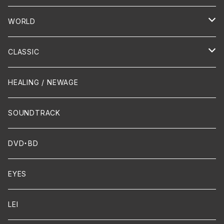
PUNK/HARDCORE
HR/HM
Vocal
WORLD
Hip-Hop/Dancehall Reggae
Piano
HAWAIIAN
CLASSIC
Crossover / Fusion
Chanson
Piano
HEALING / NEWAGE
Dixie / New Orleans
Flute
SOUNDTRACK
FUNK
Violin
DVD・BD
Cello
EYES
Guitar / Ukulele
LEI