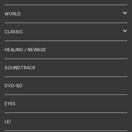
PUNK/HARDCORE
HR/HM
Vocal
WORLD
Hip-Hop/Dancehall Reggae
Piano
HAWAIIAN
CLASSIC
Crossover / Fusion
Chanson
Piano
HEALING / NEWAGE
Dixie / New Orleans
Flute
SOUNDTRACK
FUNK
Violin
DVD・BD
Cello
EYES
Guitar / Ukulele
LEI