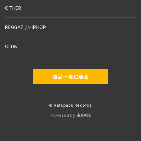
Mandolin
OTHER
声楽
REGGAE / HIPHOP
吹奏楽
CLUB
古楽
商品一覧に戻る
Contemporary / Avangarde
© Ratspack Records
Powered by