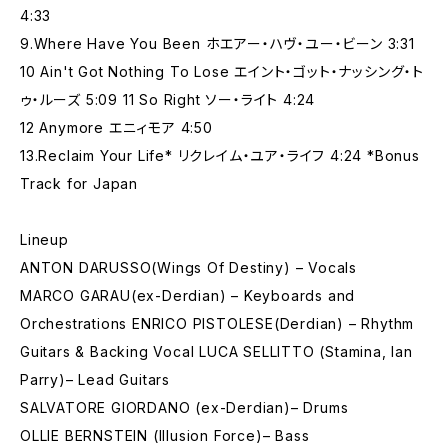
4:33
9.Where Have You Been ホエアー・ハヴ・ユー・ビーン 3:31
10 Ain't Got Nothing To Lose エイント・ゴット・ナッシング・ト
ゥ・ルーズ 5:09 11 So Right ソー・ライト 4:24
12 Anymore エニィモア 4:50
13.Reclaim Your Life* リクレイム・ユア・ライフ 4:24 *Bonus
Track for Japan
Lineup
ANTON DARUSSO(Wings Of Destiny) – Vocals
MARCO GARAU(ex-Derdian) – Keyboards and
Orchestrations ENRICO PISTOLESE(Derdian) – Rhythm
Guitars & Backing Vocal LUCA SELLITTO (Stamina, Ian
Parry)– Lead Guitars
SALVATORE GIORDANO (ex-Derdian)– Drums
OLLIE BERNSTEIN (Illusion Force)– Bass