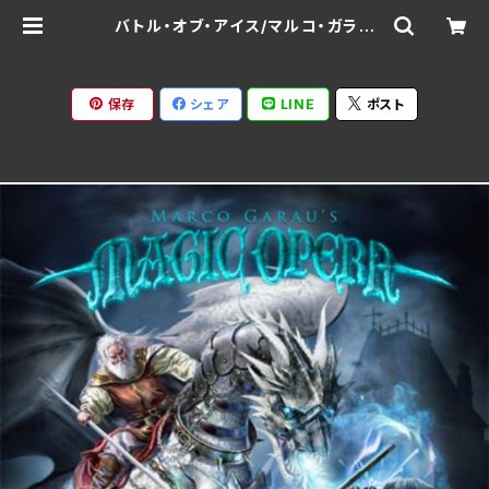
バトル・オブ・アイス/マルコ・ガラウ
ズ・マジック・オペラ RBNCD-138
6 | Ratspack Records
保存
シェア
LINE
ポスト