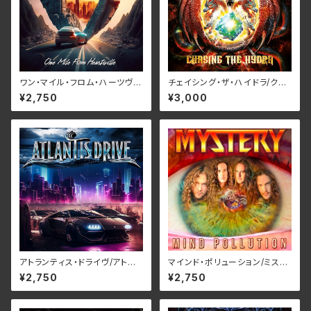
ワン・マイル・フロム・ハーツヴィ
チェイシング・ザ・ハイドラ/クリ
ル/フローズン・レイン RBNCD-
ムゾン・グローリー RBNCD-1
¥2,750
¥3,000
1383
467(仕様:CD)
アトランティス・ドライヴ/アトラ
マインド・ポリューション/ミステ
ンティス・ドライヴ RBNCD-1
リー RBNCD-1401(仕様:CD)
¥2,750
¥2,750
406(仕様:CD)