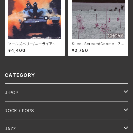
ソールズベリー/ユーライア・ヒ
Silent Scream/Gnome ZD
ープ BELLE-264327_8（仕
R-012(仕様:CD)
¥4,400
¥2,750
様:2SHM-CD）
CATEGORY
J-POP
HR/HM
ROCK / POPS
演歌 / 歌謡曲
Oldies
JAZZ