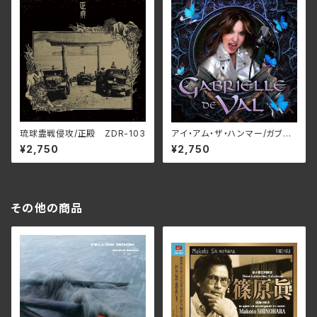
琉球霊戦侵攻/正殿 ZDR-103
アイ・アム・ザ・ハンマー/ガブリ
エル・デ・ヴァル RBNCD-14
¥2,750
¥2,750
42(仕様:CD)
その他の商品