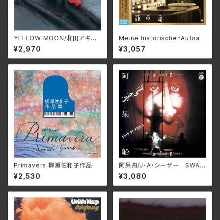
YELLOW MOON/和田アキ
Meine historischenAufnah
ラ ALT-527C(仕様:CD)
men/ 私の歴史的録音_篠原
¥2,970
¥3,057
眞 3SCD-0083(仕様:CD)
Primavera 柳瀬佐和子作品集/
阿呆舟/J・A・シーザー SWAX
ユーオーディア・アンサンブル、
-89D(仕様:CD)
¥2,530
¥3,080
蜷川いづみ、工藤美穂、Duo FR
IEDEN MCDN-1171(仕様:C
D)