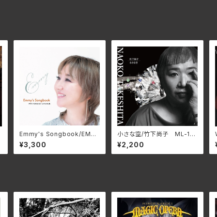
a
Emmy's Songbook/EMM
小さな空/竹下尚子 ML-10
0
Y （エミー） YPM-089
48(仕様:CD)
¥3,300
¥2,200