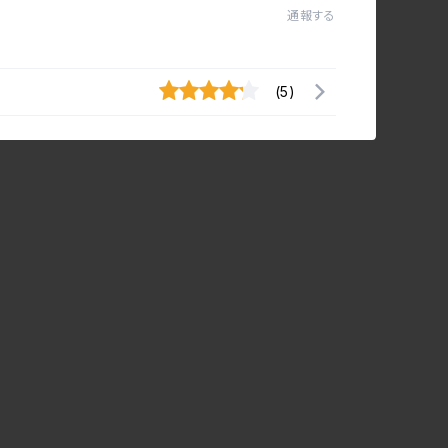
通報する
(5)