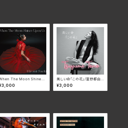
When The Moon Shines
美しい命「この花」/當野都由
Upon Us/HIROMI SAEKI
美 GNM-1027(仕様：CD)
¥3,000
¥3,000
GNM-1022