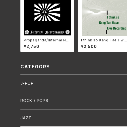
Propaganda/Infernal Nec
I think so Kang Tae Hwa
romancy ZDR-073(仕様:
n Live Recording/姜 泰煥
¥2,750
¥2,500
CD)
カン・テーファン IMA-SZO
K0(仕様:CD)
CATEGORY
J-POP
HR/HM
ROCK / POPS
演歌 / 歌謡曲
Oldies
JAZZ