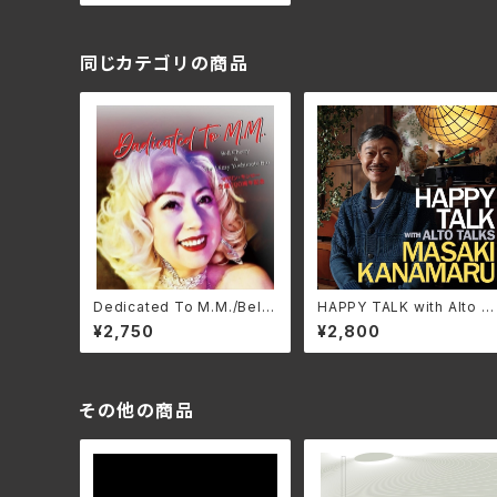
同じカテゴリの商品
Dedicated To M.M./Bell
HAPPY TALK with Alto T
Cherry BELL-001(仕様:C
lks/金丸正城 RPCJ-701
¥2,750
¥2,800
D)
(仕様:CD)
その他の商品