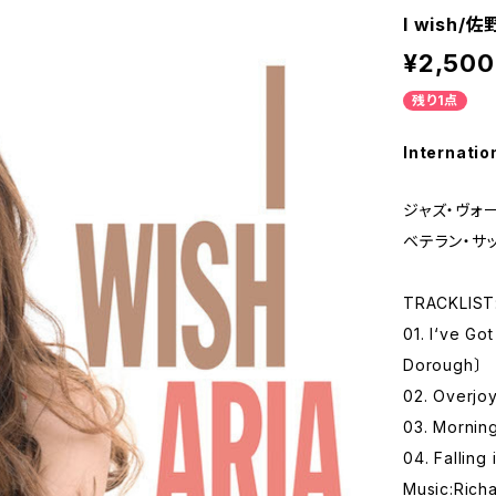
I wish/
¥2,500
残り1点
Internatio
ジャズ・ヴォ
ベテラン・サ
TRACKLIST
01. I‘ve Go
Dorough〕
02. Overjo
03. Morning
04. Falling
Music:Rich