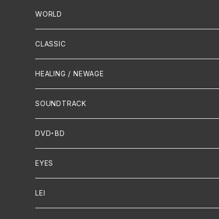
PUNK/HARDCORE
HR/HM
Vocal
WORLD
Hip-Hop/Dancehall Reggae
Piano
HAWAIIAN
CLASSIC
Crossover / Fusion
Chanson
Piano
HEALING / NEWAGE
Dixie / New Orleans
Flute
SOUNDTRACK
FUNK
Violin
DVD・BD
Cello
EYES
Guitar / Ukulele
LEI