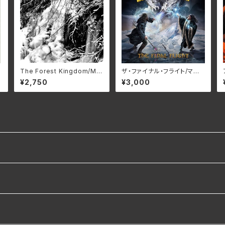
The Forest Kingdom/Mol
ザ・ファイナル・フライト/マル
och HMP-121(仕様:CD)
コ・ガラウズ・マジック・オペ
¥2,750
¥3,000
ラ RBNCD-1472(仕様:C
D)