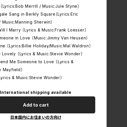
〔Lyrics:Bob Merrill / Music:Jule Styne〕
gale Sang in Berkly Square〔Lyrics:Eric
/ Music:Manning Sherwin〕
ill I Marry 〔Lyrics & Music:Frank Loesser〕
omeone in Love 〔Music:Jimmy Van Heusen〕
one 〔Lyrics:Billie Holiday/Music:Mal Waldron〕
he Lovely 〔Lyrics & Music:Stevie Wonder〕
 Send Me Someone to Love 〔Lyrics &
y Mayfield〕
〔Lyrics & Music:Stevie Wonder〕
International shipping available
Add to cart
日本国内にお住まいの方向け