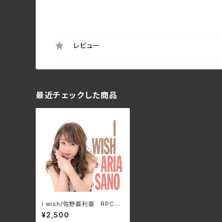
レビュー
最近チェックした商品
I wish/佐野亜利亜 RPCJ-
7009
¥2,500