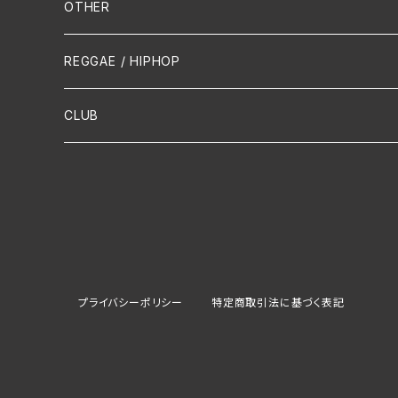
Mandolin
OTHER
声楽
REGGAE / HIPHOP
吹奏楽
CLUB
古楽
Contemporary / Avangarde
プライバシーポリシー
特定商取引法に基づく表記