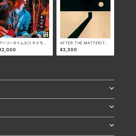
アーリータイムス/ミネマモ
AFTER THE MATTER/TO
ル SSRC-010(仕様:CD)
MOHIKO KIRA HARV-00
¥2,000
¥3,300
25(仕様:CD)