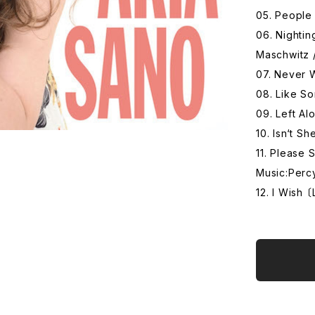
05. People 
06. Nightin
Maschwitz 
07. Never W
08. Like S
09. Left Al
10. Isn‘t S
11. Please
Music:Perc
12. I Wish 