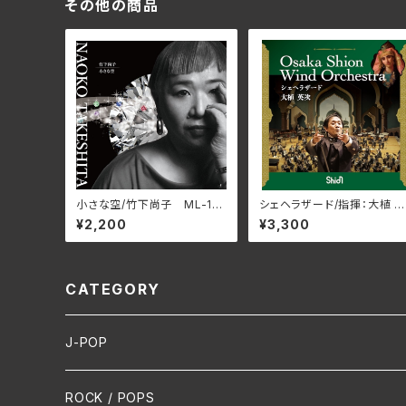
その他の商品
小さな空/竹下尚子 ML-10
シェヘラザード/指揮：大植 英
48(仕様:CD)
次 吹奏楽：Osaka Shion W
¥2,200
¥3,300
nd Orchestra WKOS-01
6(仕様:CD)
CATEGORY
J-POP
HR/HM
ROCK / POPS