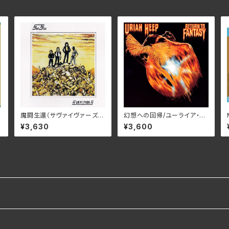
魔闘⽣還（サヴァイヴァーズ）/
幻想への回帰/ユーライア・ヒ
i
サムソン BELLE-264423
ープ BELLE-264386(仕様:
¥3,630
¥3,600
(仕様:SHM-CD)
SHM-CD)