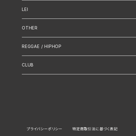
Guitar / Ukulele
LEI
Mandolin
OTHER
声楽
REGGAE / HIPHOP
吹奏楽
CLUB
古楽
Contemporary / Avangarde
プライバシーポリシー
特定商取引法に基づく表記