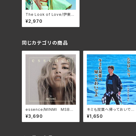
The Look of Love/伊東ゆ
かり SWAX-1021C
¥2,970
同じカテゴリの商品
essence/MINMI MSBU-
キミも双葉へ帰っておいでよ/
001
たかはしごう APM-0001
¥3,690
¥1,650
(仕様:CD)