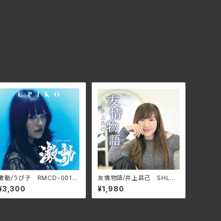
激動/うぴ子 RMCD-001
友情物語/井上昌己 SHLA-
(仕様:CD)
0022(仕様:CD)
¥3,300
¥1,980