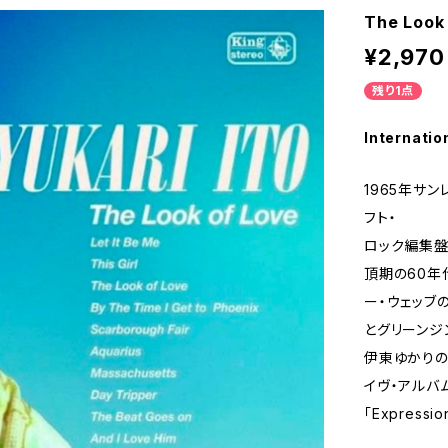
The Loo
¥2,970
残り1点
Internatio
1965年サ
フト・
ロック編集盤
頂期の60年
ー・ウェッブ
とグリーンジン
伊東ゆかりの本
イヴ・アルバム「
「Express