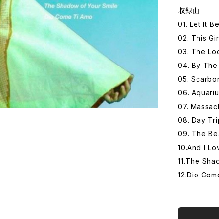
収録曲
01. Let It B
02. This Gir
03. The Lo
04. By The
05. Scarbo
06. Aquariu
07. Massac
08. Day Tr
09. The Be
10.And I Lo
11.The Sha
12.Dio Com