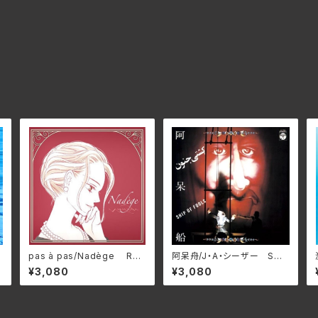
pas à pas/Nadège RHA
阿呆舟/J・A・シーザー SWA
PSODIE-A1801(仕様:12イン
X-89C(仕様:CD)
¥3,080
¥3,080
チレコード)