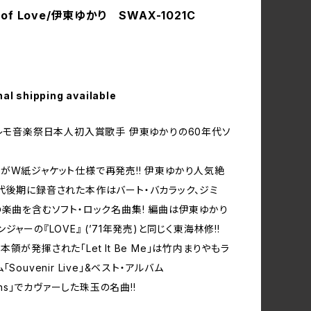
k of Love/伊東ゆかり SWAX-1021C
nal shipping available
ンレモ音楽祭日本人初入賞歌手 伊東ゆかりの60年代ソ
がW紙ジャケット仕様で再発売!! 伊東ゆかり人気絶
代後期に録音された本作はバート・バカラック、ジミ
の楽曲を含むソフト・ロック名曲集! 編曲は伊東ゆかり
ジャーの『LOVE』 (’71年発売)と同じく東海林修!!
領が発揮された「Let It Be Me」は竹内まりやもラ
Souvenir Live」&ベスト・アルバム
ions」でカヴァーした珠玉の名曲!!