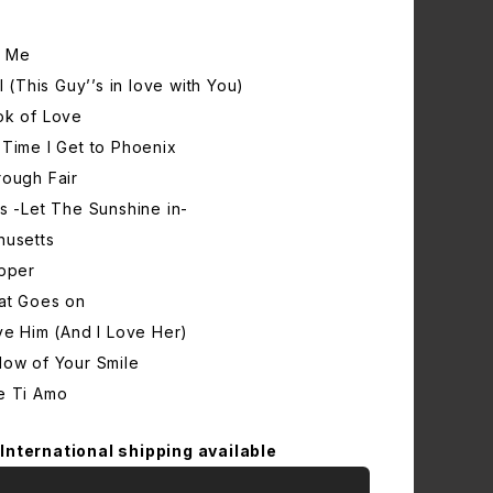
e Me
l (This Guy’’s in love with You)
ok of Love
 Time I Get to Phoenix
rough Fair
s -Let The Sunshine in-
husetts
ipper
at Goes on
ve Him (And I Love Her)
dow of Your Smile
e Ti Amo
International shipping available