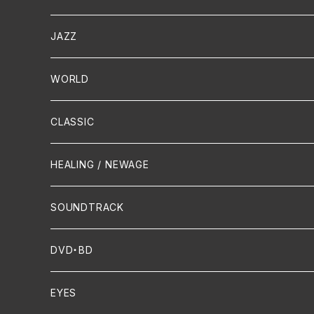
演歌 / 歌謡曲
Oldies
JAZZ
PUNK/HARDCORE
HR/HM
Vocal
WORLD
Hip-Hop/Dancehall Reggae
Piano
HAWAIIAN
CLASSIC
Crossover / Fusion
Chanson
Piano
HEALING / NEWAGE
Dixie / New Orleans
Flute
SOUNDTRACK
FUNK
Violin
DVD・BD
Cello
EYES