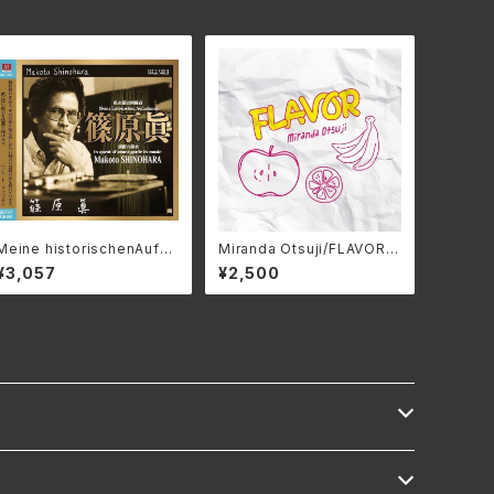
Meine historischenAufna
Miranda Otsuji/FLAVOR
hmen/ 私の歴史的録音_篠原
MRND-0008(仕様:CD)
¥3,057
¥2,500
眞 3SCD-0083(仕様:CD)