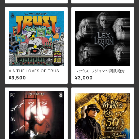
V.A THE LOVES OF TRUST
レックス・リジョン～鋼鉄絶対軍
RECORDS 3/Various Artists
団～/レックス・リジョン RBNC
¥3,500
¥3,000
RCTR-1127(仕様:CD)
D-1469(仕様:CD)