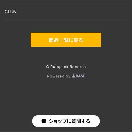
吹奏楽
CLUB
古楽
商品一覧に戻る
Contemporary / Avangarde
© Ratspack Records
Powered by
ショップに質問する