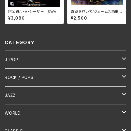
阿呆舟/J・A・シーザー SWAX
奇跡を抱いて/ジェームス西田
-89D(仕様:CD)
JMG-37(仕様:CD)
¥3,080
¥2,500
CATEGORY
J-POP
HR/HM
ROCK / POPS
演歌 / 歌謡曲
Oldies
JAZZ
PUNK/HARDCORE
HR/HM
Vocal
WORLD
Hip-Hop/Dancehall Reggae
Piano
HAWAIIAN
CLASSIC