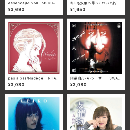
essence/MINMI MSBU-0
キミも双葉へ帰っておいでよ/た
01
かはしごう APM-0001(仕様:
¥3,690
¥1,650
CD)
pas à pas/Nadège RHAP
阿呆舟/J・A・シーザー SWAX
SODIE-A1801(仕様:12インチ
-89C(仕様:CD)
¥3,080
¥3,080
レコード)