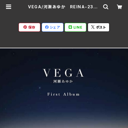
VEGA/河瀬あゆか REINA-2300
01 | Ratspack Records
保存
シェア
LINE
ポスト