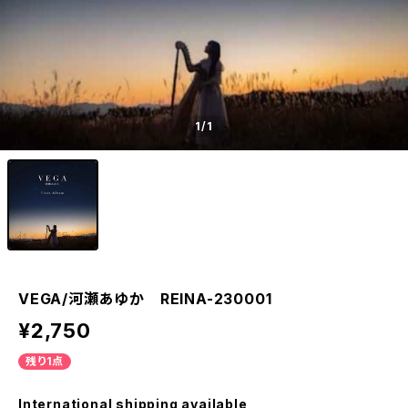
1
/1
VEGA/河瀬あゆか REINA-230001
¥2,750
残り1点
International shipping available