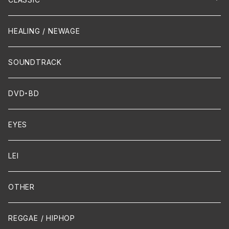
Crossover / Fusion
Chanson
Piano
HEALING / NEWAGE
Dixie / New Orleans
Flute
SOUNDTRACK
FUNK
Violin
DVD・BD
Cello
EYES
Guitar / Ukulele
LEI
Mandolin
OTHER
声楽
REGGAE / HIPHOP