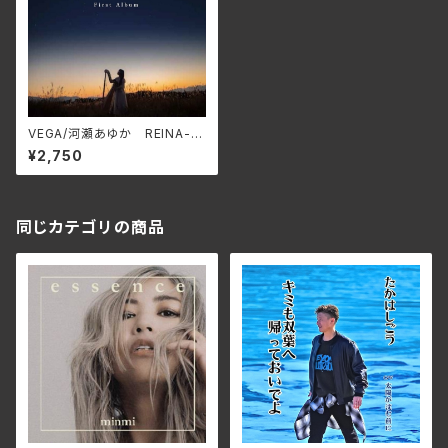
VEGA/河瀬あゆか REINA-2
30001
¥2,750
同じカテゴリの商品