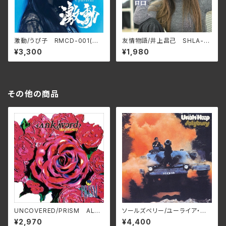
激動/うぴ子 RMCD-001(仕
友情物語/井上昌己 SHLA-0
様:CD)
022(仕様:CD)
¥3,300
¥1,980
その他の商品
UNCOVERED/PRISM ALT-
ソールズベリー/ユーライア・ヒ
515C(仕様:CD)
ープ BELLE-264327_8（仕
¥2,970
¥4,400
様:2SHM-CD）