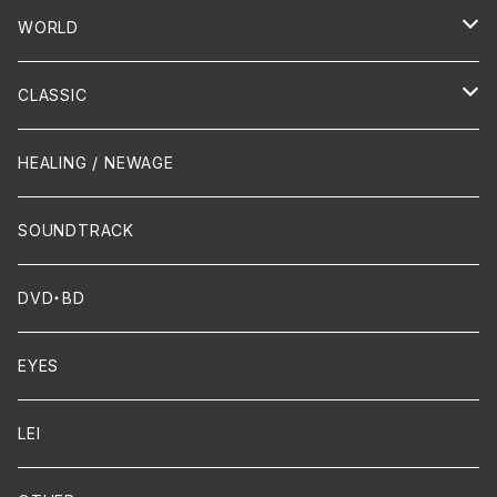
PUNK/HARDCORE
HR/HM
Vocal
WORLD
Hip-Hop/Dancehall Reggae
Piano
HAWAIIAN
CLASSIC
Crossover / Fusion
Chanson
Piano
HEALING / NEWAGE
Dixie / New Orleans
Flute
SOUNDTRACK
FUNK
Violin
DVD・BD
Cello
EYES
Guitar / Ukulele
LEI