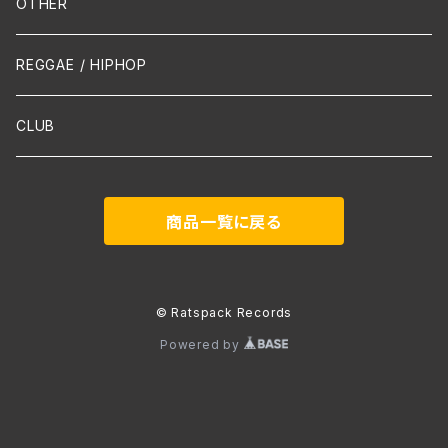
Mandolin
OTHER
声楽
REGGAE / HIPHOP
吹奏楽
CLUB
古楽
商品一覧に戻る
Contemporary / Avangarde
© Ratspack Records
Powered by