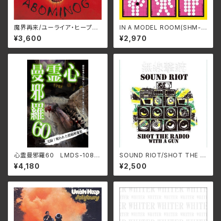
魔界再来/ユーライア‧ヒープ
IN A MODEL ROOM(SHM-C
BELLE-264334(仕様:SHM-
D EDITION)/P-MODEL SS
¥3,600
¥2,970
CD)
-1001A(仕様:SHM-CD)
心霊曼邪羅60 LMDS-108
SOUND RIOT/SHOT THE R
(仕様:DVD)
ADIO WITH A GUN HH-PS
¥4,180
¥2,500
Y011(仕様:CD)