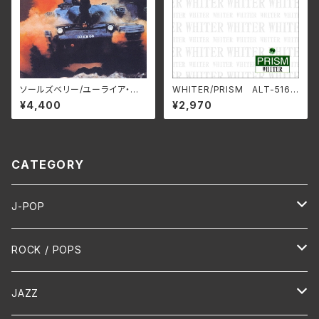
ソールズベリー/ユーライア・ヒ
WHITER/PRISM ALT-516C
ープ BELLE-264327_8（仕
(仕様:CD)
¥4,400
¥2,970
様:2SHM-CD）
CATEGORY
J-POP
HR/HM
ROCK / POPS
演歌 / 歌謡曲
Oldies
JAZZ