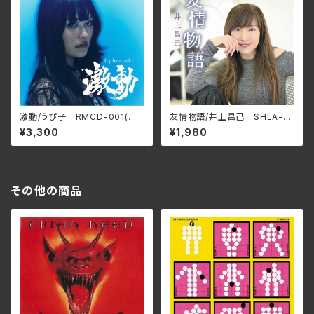
激動/うぴ子 RMCD-001(仕
友情物語/井上昌己 SHLA-0
様:CD)
022(仕様:CD)
¥3,300
¥1,980
その他の商品