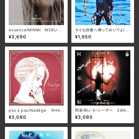
essence/MINMI MSBU-0
キミも双葉へ帰っておいでよ/た
01
かはしごう APM-0001(仕様:
¥3,690
¥1,650
CD)
pas à pas/Nadège RHAP
阿呆舟/J・A・シーザー SWAX
SODIE-A1801(仕様:12インチ
-89C(仕様:CD)
¥3,080
¥3,080
レコード)