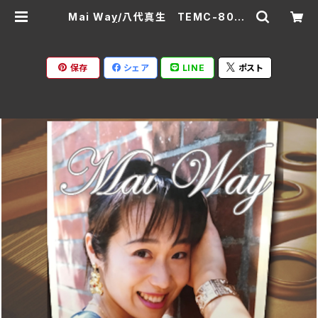
Mai Way/八代真生 TEMC-8002
(CD) | Ratspack Records
保存
シェア
LINE
ポスト