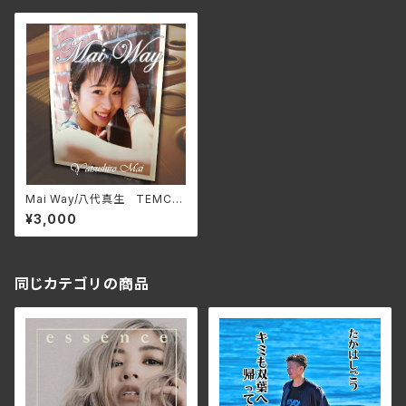
Mai Way/八代真生 TEMC-8
002(CD)
¥3,000
同じカテゴリの商品