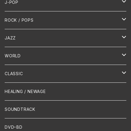
J-POP
HR/HM
ROCK / POPS
演歌 / 歌謡曲
Oldies
JAZZ
PUNK/HARDCORE
HR/HM
Vocal
WORLD
Hip-Hop/Dancehall Reggae
Piano
HAWAIIAN
CLASSIC
Crossover / Fusion
Chanson
Piano
HEALING / NEWAGE
Dixie / New Orleans
Flute
SOUNDTRACK
FUNK
Violin
DVD・BD