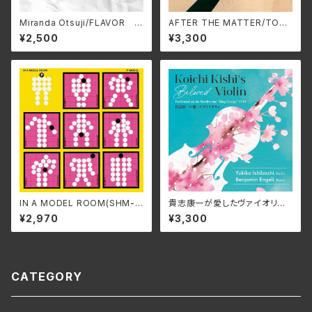
Miranda Otsuji/FLAVOR M
AFTER THE MATTER/TOM
RND-0008(仕様:CD)
OHIKO KIRA HARV-0025
¥2,500
¥3,300
(仕様:CD)
IN A MODEL ROOM(SHM-C
貴志康一が愛したヴァイオリン/
D EDITION)/P-MODEL SS
石橋幸子、 ベンジャミン・エンゲ
¥2,970
¥3,300
-1001A(仕様:SHM-CD)
リ KRS-5627(仕様:CD)
CATEGORY