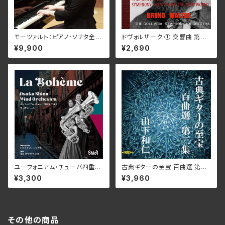
モーツァルト：ピアノ･ソナタ全
ドヴォルザーク ① 交響曲 第８
集/イリーナ・メジューエワ WK
番 ト長調 作品88 ② 交響曲 第
¥9,900
¥2,690
SP-1022_28(仕様:7CD)
９番 ホ短調 作品95「新世界か
ら」/ブルーノ・ワルター 指揮 コ
ロンビア交響楽団 TKC-378
(仕様:LP)
ユーフォニアム・チューバ四重奏
古典ギターの至宝 百曲選 第三
vol.2 ラ・ボエーム/Osaka Shi
集 山下和仁（ギター） ～夜のし
¥3,300
¥3,960
on Wind Orchestra ユーフォ
じま、星影に佇むギター。静寂を
ニアム・チューバ四重奏 Eupho
彩る時を超える調べ/山下和
nium 岩井田さくら・三宅孝典 T
仁 KYBR-2403(仕様:CD)
uba 北畠真司・松本大介 WK
OS-020(仕様:CD)
その他の商品