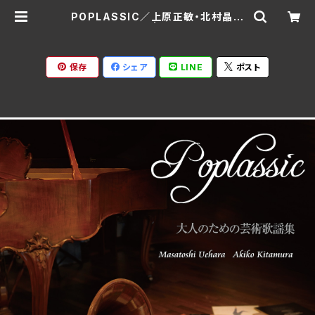
POPLASSIC／上原正敏・北村晶子
UK-3313 (CD) | Ratspack Rec
ords
保存
シェア
LINE
ポスト