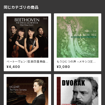
同じカテゴリの商品
ベートーヴェン：弦楽四重奏曲
もうひとつの声 ~メキシコ文化
全集Ⅲ/ひばり弦楽四重奏団 N
に魅了~/オニックス・アンサンブ
¥4,400
¥3,080
ARD-5095_6(仕様:2CD)
ル他 TFCC-2004