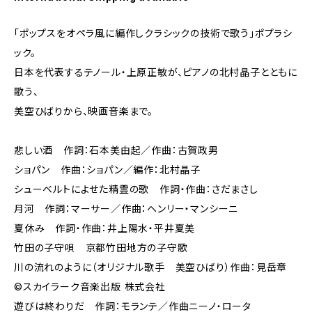
「ポップスをオペラ風に編作しクラシックの技術で歌う」ポプラシ
ック。
日本を代表するテノール・上原正敏が、ピアノの北村晶子とともに
歌う、
美空ひばりから、映画音楽まで。
悲しい酒 作詞：石本美由起／作曲：古賀政男
ショパン 作曲：ショパン／編作：北村晶子
シューベルトによせた精霊の歌 作詞・作曲：さだまさし
月河 作詞：マーサー／作曲：ヘンリー・マンシーニ
夏休み 作詞・作曲：井上陽水・平井夏美
竹田の子守唄 京都竹田地方の子守歌
川の流れのように（オリジナル歌手 美空ひばり）作曲：見岳章
©スカイラーク音楽出版 株式会社
遊びは終わりだ 作詞：モランテ／作曲ニーノ・ロータ