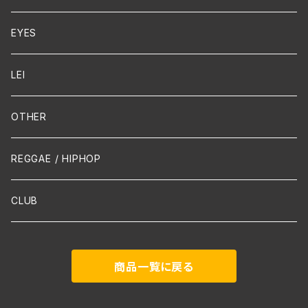
Cello
EYES
Guitar / Ukulele
LEI
Mandolin
OTHER
声楽
REGGAE / HIPHOP
吹奏楽
CLUB
古楽
商品一覧に戻る
Contemporary / Avangarde