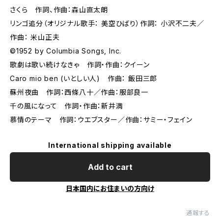
さくら 作詞、作曲：森山直太朗
リンゴ追分（オリジナル歌手： 美空ひばり）作詞： 小沢不二夫／
作曲： 米山正夫
©1952 by Columbia Songs, Inc.
歌劇は歌い続けなきゃ 作詞・作曲：クイーン
Caro mio ben (いとしい人) 作曲： 飯田三郎
蘇州夜曲 作詞：西條八十／作曲：服部良一
千の風になって 作詞・作曲：新井満
慕情のテーマ 作詞：ウエブスター／作曲：サミー・フェイン
International shipping available
Add to cart
日本国内にお住まいの方向け
通報する