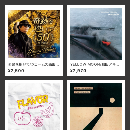
奇跡を抱いて/ジェームス西田
YELLOW MOON/和田アキ
JMG-37(仕様:CD)
ラ ALT-527C(仕様:CD)
¥2,500
¥2,970