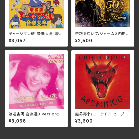
チャージマン研！音楽大全・増補
奇跡を抱いて/ジェームス西田
版/宮内國郎 3SCD-0077
JMG-37(仕様:CD)
¥3,057
¥2,500
(仕様:CD)
渡辺宙明 音楽選3 Version2/
魔界再来/ユーライア‧ヒープ
田中由美子、根本由美、成松こだ
BELLE-264334(仕様:SHM-
¥3,056
¥3,600
ま 3SCD-0072(仕様:CD)
CD)