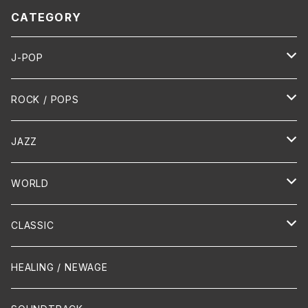
CATEGORY
J-POP
HR/HM
ROCK / POPS
演歌 / 歌謡曲
Oldies
JAZZ
PUNK/HARDCORE
HR/HM
Vocal
WORLD
Hip-Hop/Dancehall Reggae
Piano
HAWAIIAN
CLASSIC
Crossover / Fusion
Chanson
Piano
HEALING / NEWAGE