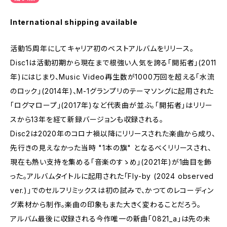
International shipping available
活動15周年にしてキャリア初のベストアルバムをリリース。
Disc1は活動初期から現在まで根強い人気を誇る「開拓者」(2011
年)にはじまり、Music Video再生数が1000万回を超える「水流
のロック」(2014年)、M-1グランプリのテーマソングに起用された
「ログマロープ」(2017年)など代表曲が並ぶ。「開拓者」はリリー
スから13年を経て新録バージョンも収録される。
Disc2は2020年のコロナ禍以降にリリースされた楽曲から成り、
先行きの見えなかった当時 "1本の旗" となるべくリリースされ、
現在も熱い支持を集める「音楽のすゝめ」(2021年)が1曲目を飾
った。アルバムタイトルに起用された「Fly-by (2024 observed
ver.)」でのセルフリミックスは初の試みで、かつてのレコーディン
グ素材から制作。楽曲の印象もまた大きく変わることだろう。
アルバム最後に収録される今作唯一の新曲「0821_a」は先の未