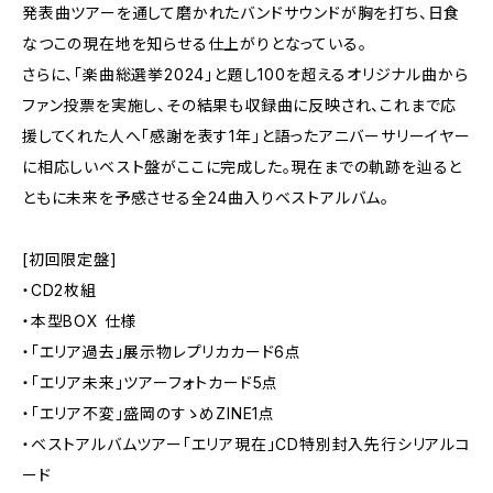
発表曲ツアーを通して磨かれたバンドサウンドが胸を打ち、日食
なつこの現在地を知らせる仕上がりとなっている。
さらに、「楽曲総選挙2024」と題し100を超えるオリジナル曲から
ファン投票を実施し、その結果も収録曲に反映され、これまで応
援してくれた人へ「感謝を表す1年」と語ったアニバーサリーイヤー
に相応しいベスト盤がここに完成した。現在までの軌跡を辿ると
ともに未来を予感させる全24曲入りベストアルバム。
[初回限定盤]
・CD2枚組
・本型BOX 仕様
・「エリア過去」展示物レプリカカード6点
・「エリア未来」ツアーフォトカード5点
・「エリア不変」盛岡のすゝめZINE1点
・ベストアルバムツアー「エリア現在」CD特別封入先行シリアルコ
ード