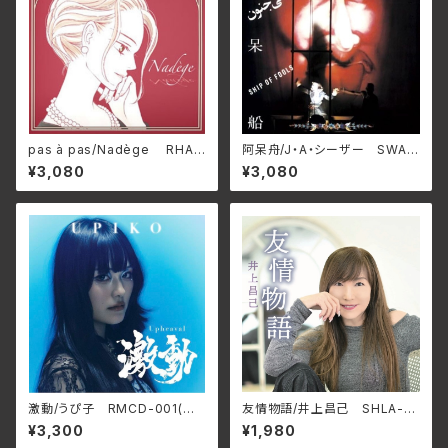
pas à pas/Nadège RHAP
阿呆舟/J・A・シーザー SWAX
SODIE-A1801(仕様:12インチ
-89C(仕様:CD)
¥3,080
¥3,080
レコード)
激動/うぴ子 RMCD-001(仕
友情物語/井上昌己 SHLA-0
様:CD)
022(仕様:CD)
¥3,300
¥1,980