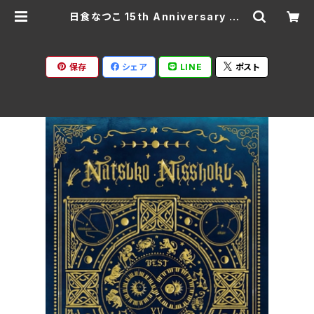
日食なつこ 15th Anniversary BE
ST -Fly- by2024-/日食なつこ 4
12-LDKCD(仕様/初回限定盤BOX、
2CD) | Ratspack Records
保存
シェア
LINE
ポスト