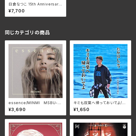
日食なつこ 15th Anniversary
BEST -Fly- by2024-/日食な
¥7,700
つこ 412-LDKCD(仕様/初回
限定盤BOX、2CD)
同じカテゴリの商品
essence/MINMI MSBU-0
キミも双葉へ帰っておいでよ/た
01
かはしごう APM-0001(仕様:
¥3,690
¥1,650
CD)