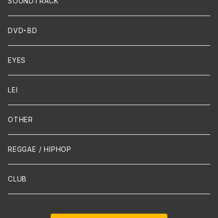
Dixie / New Orleans
Flute
SOUNDTRACK
FUNK
Violin
DVD・BD
Cello
EYES
Guitar / Ukulele
LEI
Mandolin
OTHER
声楽
REGGAE / HIPHOP
吹奏楽
CLUB
古楽