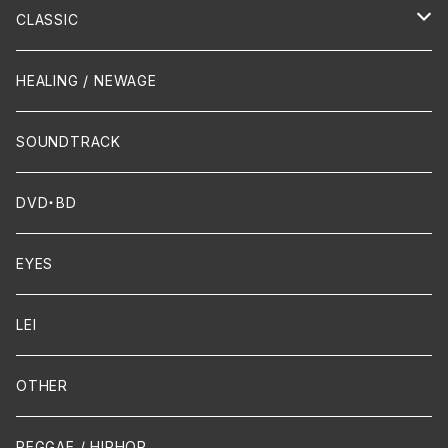
Hip-Hop/Dancehall Reggae
Piano
HAWAIIAN
CLASSIC
Crossover / Fusion
Chanson
Piano
HEALING / NEWAGE
Dixie / New Orleans
Flute
SOUNDTRACK
FUNK
Violin
DVD・BD
Cello
EYES
Guitar / Ukulele
LEI
Mandolin
OTHER
声楽
REGGAE / HIPHOP