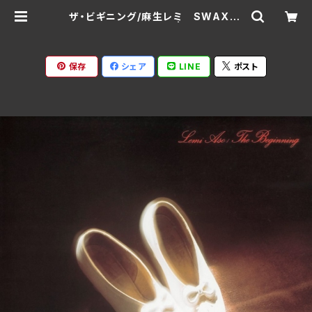
ザ・ビギニング/麻生レミ SWAX-9
9C(仕様:SHM-CD) | Ratspack
Records
保存
シェア
LINE
ポスト