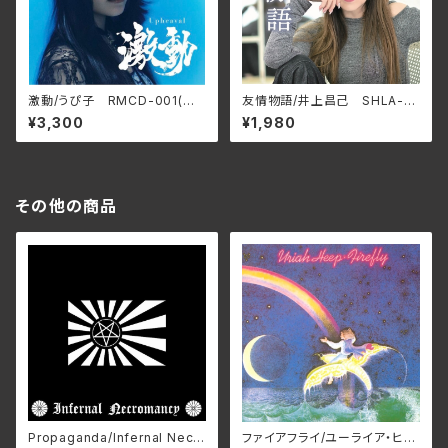
激動/うぴ子 RMCD-001(仕
友情物語/井上昌己 SHLA-0
様:CD)
022(仕様:CD)
¥3,300
¥1,980
その他の商品
Propaganda/Infernal Necr
ファイアフライ/ユーライア・ヒー