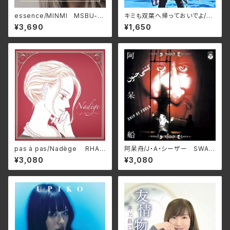
essence/MINMI MSBU-0
キミも双葉へ帰っておいでよ/た
01
かはしごう APM-0001(仕様:
¥3,690
¥1,650
CD)
pas à pas/Nadège RHAP
阿呆舟/J・A・シーザー SWAX
SODIE-A1801(仕様:12インチ
-89C(仕様:CD)
¥3,080
¥3,080
レコード)