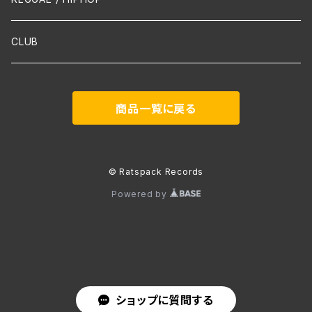
吹奏楽
CLUB
古楽
商品一覧に戻る
Contemporary / Avangarde
© Ratspack Records
Powered by
ショップに質問する