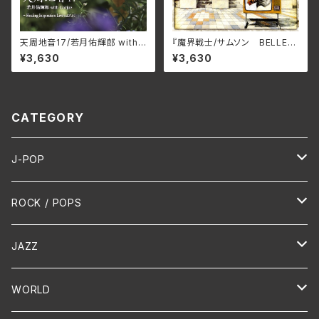
天周地音17/若月佑輝郎 with
『魔界戦⼠/サムソン BELLE-2
Garjue TXTH-0043(仕様:
64425(仕様:SHM-CD)
¥3,630
¥3,630
CD)
CATEGORY
J-POP
HR/HM
ROCK / POPS
演歌 / 歌謡曲
Oldies
JAZZ
PUNK/HARDCORE
HR/HM
Vocal
WORLD