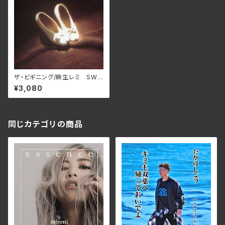
ザ・ビギニング/麻生レミ SWA
X-99C(仕様:SHM-CD)
¥3,080
同じカテゴリの商品