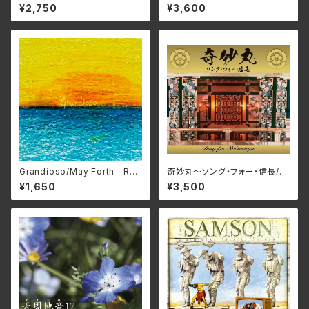
omancy ZDR-073(仕様:C
プ BELLE-264388(仕様:SH
¥2,750
¥3,600
D)
M-CD)
Grandioso/May Forth RC
奇妙丸～ソング・フォー・信長/V
TR-1131(仕様:CD)
arious Artists RPES-4869
¥1,650
¥3,500
(仕様:CD)