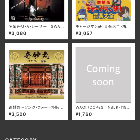
阿呆舟/J・A・シーザー SWAX
チャージマン研！音楽大全・増補
-89D(仕様:CD)
版/宮内國郎 3SCD-0077
¥3,080
¥3,057
(仕様:CD)
奇妙丸～ソング・フォー・信長/V
WAO!!/COPES NBLK-119
arious Artists RPES-4869
(仕様:CD)
¥3,500
¥1,760
(仕様:CD)