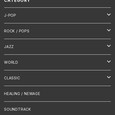
CATEGORY
J-POP
HR/HM
ROCK / POPS
演歌 / 歌謡曲
Oldies
JAZZ
PUNK/HARDCORE
HR/HM
Vocal
WORLD
Hip-Hop/Dancehall Reggae
Piano
HAWAIIAN
CLASSIC
Crossover / Fusion
Chanson
Piano
HEALING / NEWAGE
Dixie / New Orleans
Flute
SOUNDTRACK