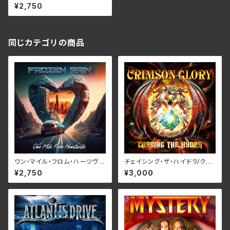
悲しみ～ /レイ・オブ・ザ・オータ
¥2,750
ム RBNCD-1419 (仕様:CD)
同じカテゴリの商品
ワン・マイル・フロム・ハーツヴィ
チェイシング・ザ・ハイドラ/クリ
ル/フローズン・レイン RBNCD-
ムゾン・グローリー RBNCD-1
¥2,750
¥3,000
1383
467(仕様:CD)