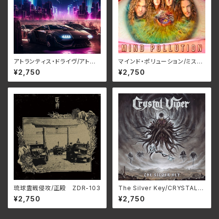
アトランティス・ドライヴ/アトラ
マインド・ポリューション/ミステ
ンティス・ドライヴ RBNCD-1
リー RBNCD-1401(仕様:CD)
¥2,750
¥2,750
406(仕様:CD)
琉球霊戦侵攻/正殿 ZDR-103
The Silver Key/CRYSTAL V
IPER RBNCD-1402
¥2,750
¥2,750