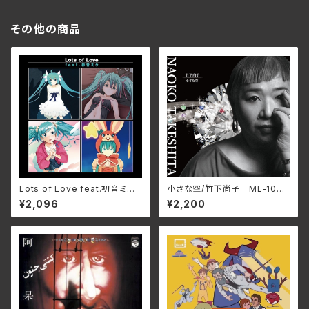
その他の商品
Lots of Love feat.初音ミク/
小さな空/竹下尚子 ML-1048
初音ミク GRMD-1001(仕様:
(仕様:CD)
¥2,096
¥2,200
CD)