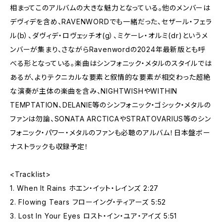
相まってこのアルバムの大きな魅力となっている。他のメンバーは
デヴィデを含め、RAVENWORDでも一緒だった、セザール・フェラ
ル(b）、ダヴィデ・ロヴェッチオ(g）、ミケーレ・オルミ(dr)というメ
ンバーが集まり、さながらRavenwordの2024年最新版とも呼
べる形となっている。楽曲はシンフォニック・メタルのスタイルでは
あるが、よりテクニカルな要素と叙情的な要素が相交わった超絶
な演奏が主体の楽曲を含み、NIGHTWISHやWITHIN
TEMPTATION、DELANIE等のシンフォニック・ゴシック・メタルの
ファンは勿論、SONATA ARCTICAやSTRATOVARIUS等のシン
フォニック・パワー・メタルのファンも必聴のアルバム！日本盤ボー
ナストラックも収録予定！
<Tracklist>
1. When It Rains ホエン・イット・レインズ 2:27
2. Flowing Tears フローイング・ティアーズ 5:52
3. Lost In Your Eyes ロスト・イン・ユア・アイズ 5:51