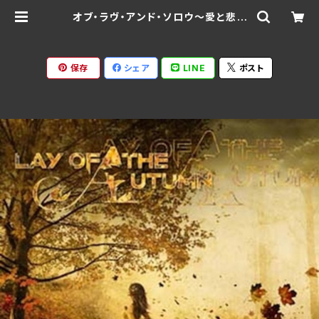
オブ・ラヴ・アンド・ソロウ～愛と悲し
み～ /レイ・オブ・ザ・オータム RBN
CD-1419 (仕様:CD) | Ratspack
Records
保存
シェア
LINE
ポスト