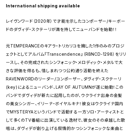
International shipping available
レイヴンワード（2020年）で才能を示したコンポーザー/キーボー
ドのダヴィデ・スクテーリが満を持してニューバンドを始動！！
元TEMPERANCEのキアラ・トリカリコを擁した1作のみのプロジ
ェクトとしてアルバム『Transcendence』（RBNCD-1298）をリリ
ースし、その完成されたシンフォニック・メロディック・メタルで大
きな評価を得るも、惜しまれつつ公約通り活動を終えた
RAVENWORDのリーダー/コンポーザー、ダヴィデ・スクテーリ
(key)によるニューバンド、LAY OF AUTUMNが遂に始動！この
バンドでダヴィデが新たに起用したのが、ウクライナ出身の金髪
の美女シンガー、イリーナ・ボイヤルキナ！彼女はウクライナ国内
でMYSTERYAというバンドで活動する一方ソロ・アーティストと
して多くのTV番組に出演している逸材で、彼女のその卓越した歌
唱は、ダヴィデが創り上げる叙情的かつシンフォニックな楽曲と