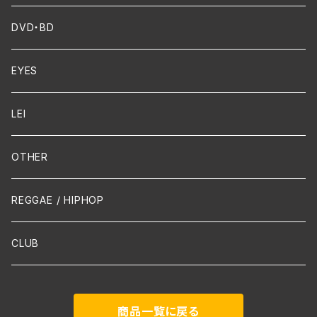
FUNK
Violin
DVD・BD
Cello
EYES
Guitar / Ukulele
LEI
Mandolin
OTHER
声楽
REGGAE / HIPHOP
吹奏楽
CLUB
古楽
商品一覧に戻る