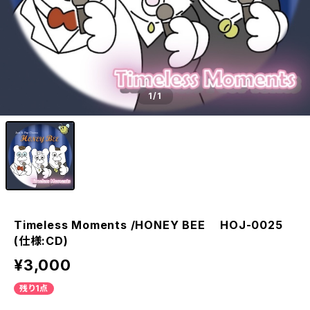
1
/1
Timeless Moments /HONEY BEE HOJ-0025
(仕様:CD)
¥3,000
残り1点