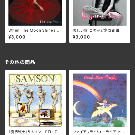
When The Moon Shines U
美しい命「この花」/當野都由
pon Us/HIROMI SAEKI GN
美 GNM-1027(仕様：CD)
¥3,000
¥3,000
M-1022
その他の商品
『魔界戦⼠/サムソン BELLE-2
ファイアフライ/ユーライア・ヒー