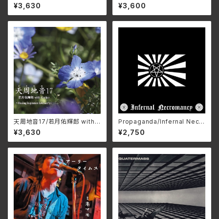
64425(仕様:SHM-CD)
プ BELLE-264388(仕様:SH
¥3,630
¥3,600
M-CD)
天周地音17/若月佑輝郎 with
Propaganda/Infernal Necr
Garjue TXTH-0043(仕様:
omancy ZDR-073(仕様:C
¥3,630
¥2,750
CD)
D)