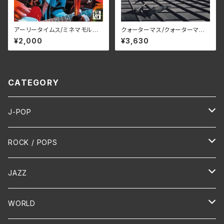
アーリータイムス/ミネマモル
クォーターマス/クォーターマ
SSRC-010(仕様:CD)
ス BELLE-264426(仕様:SH
¥2,000
¥3,630
M-CD)
CATEGORY
J-POP
HR/HM
ROCK / POPS
演歌 / 歌謡曲
Oldies
JAZZ
PUNK/HARDCORE
HR/HM
Vocal
WORLD