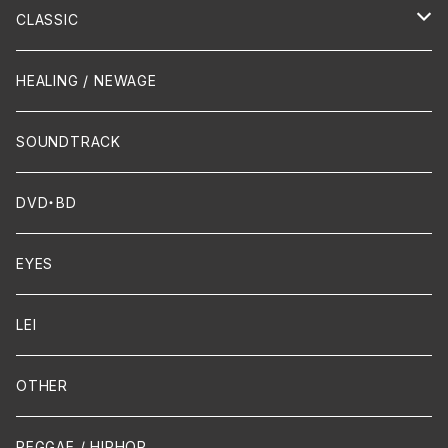
Hip-Hop/Dancehall Reggae
Piano
HAWAIIAN
CLASSIC
Crossover / Fusion
Chanson
Piano
HEALING / NEWAGE
Dixie / New Orleans
Flute
SOUNDTRACK
FUNK
Violin
DVD・BD
Cello
EYES
Guitar / Ukulele
LEI
Mandolin
OTHER
声楽
REGGAE / HIPHOP