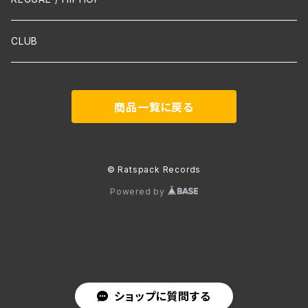
吹奏楽
CLUB
古楽
商品一覧に戻る
Contemporary / Avangarde
© Ratspack Records
Powered by
ショップに質問する