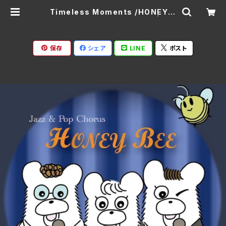
Timeless Moments /HONEY B
EE HOJ-0025 (仕様:CD) | Rat
spack Records
保存
シェア
LINE
ポスト