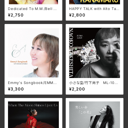
Dedicated To M.M./Bell Ch
HAPPY TALK with Alto Talk
erry BELL-001(仕様:CD)
s/金丸正城 RPCJ-7010(仕
¥2,750
¥2,800
様:CD)
Emmy's Songbook/EMMY
小さな空/竹下尚子 ML-1048
（エミー） YPM-089
(仕様:CD)
¥3,300
¥2,200