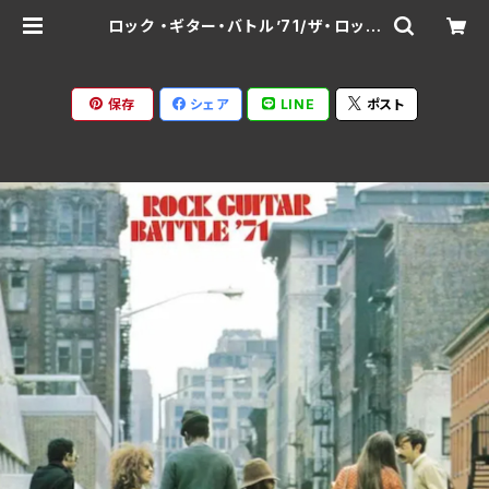
ロック ・ギター・バトル’71/ザ・ロック
インベイダーズ SWAX-1015C
(仕様:CD) | Ratspack Records
保存
シェア
LINE
ポスト