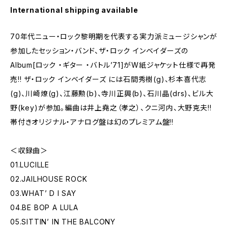
International shipping available
70年代ニュー・ロック黎明期を代表する実力派ミュージシャンが
参加したセッション・バンド、ザ・ロック インベイダーズの
Album[ロック ・ギター ・バトル’71]がW紙ジャケット仕様で再発
売!! ザ・ロック インベイダーズ には石間秀樹(g)、杉本喜代志
(g)、川崎燎(g)、江藤勲(b)、寺川正興(b)、石川晶(drs)、ビル大
野(key)が参加。編曲は井上堯之（孝之）、クニ河内、大野克夫!!
帯付きオリジナル・アナログ盤は幻のプレミアム盤!!
＜収録曲＞
01.LUCILLE
02.JAILHOUSE ROCK
03.WHAT’ D I SAY
04.BE BOP A LULA
05.SITTIN’ IN THE BALCONY