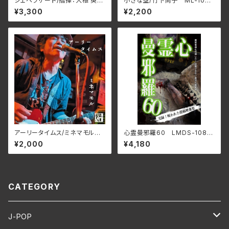
シェヘラザード/指揮：大植 英次
小さな空/竹下尚子 ML-1048
吹奏楽：Osaka Shion Wind
(仕様:CD)
¥3,300
¥2,200
Orchestra WKOS-016(仕
様:CD)
アーリータイムス/ミネマモル
心霊曼邪羅60 LMDS-108
SSRC-010(仕様:CD)
(仕様:DVD)
¥2,000
¥4,180
CATEGORY
J-POP