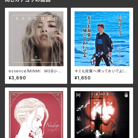
essence/MINMI MSBU-0
キミも双葉へ帰っておいでよ/た
01
かはしごう APM-0001(仕様:
¥3,690
¥1,650
CD)