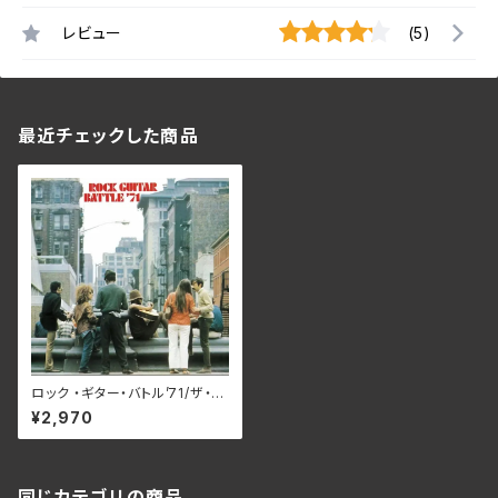
レビュー
(5)
最近チェックした商品
ロック ・ギター・バトル’71/ザ・ロ
ック インベイダーズ SWAX-1
¥2,970
015C (仕様:CD)
同じカテゴリの商品