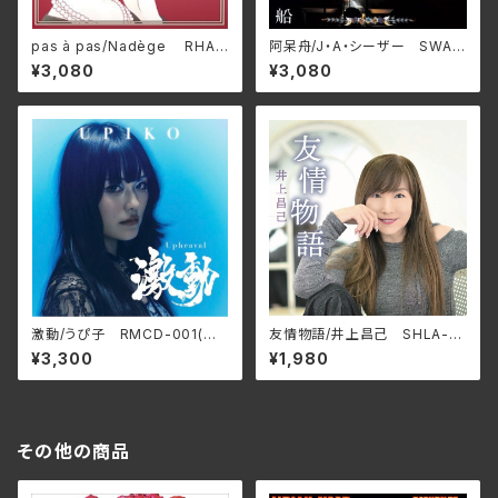
pas à pas/Nadège RHAP
阿呆舟/J・A・シーザー SWAX
SODIE-A1801(仕様:12インチ
-89C(仕様:CD)
¥3,080
¥3,080
レコード)
激動/うぴ子 RMCD-001(仕
友情物語/井上昌己 SHLA-0
様:CD)
022(仕様:CD)
¥3,300
¥1,980
その他の商品