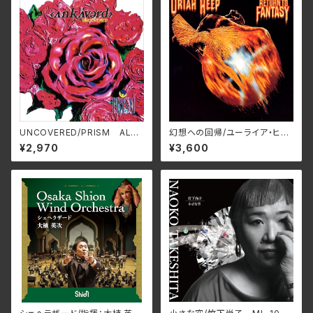
UNCOVERED/PRISM ALT-
幻想への回帰/ユーライア・ヒー
515C(仕様:CD)
プ BELLE-264386(仕様:SH
¥2,970
¥3,600
M-CD)