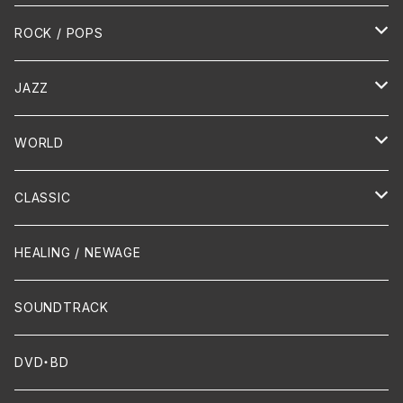
HR/HM
ROCK / POPS
演歌 / 歌謡曲
Oldies
JAZZ
PUNK/HARDCORE
HR/HM
Vocal
WORLD
Hip-Hop/Dancehall Reggae
Piano
HAWAIIAN
CLASSIC
Crossover / Fusion
Chanson
Piano
HEALING / NEWAGE
Dixie / New Orleans
Flute
SOUNDTRACK
FUNK
Violin
DVD・BD