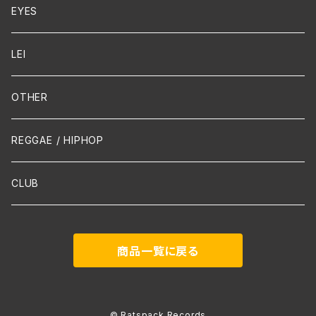
Cello
EYES
Guitar / Ukulele
LEI
Mandolin
OTHER
声楽
REGGAE / HIPHOP
吹奏楽
CLUB
古楽
商品一覧に戻る
Contemporary / Avangarde
© Ratspack Records