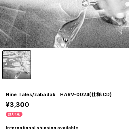
1
/1
Nine Tales/zabadak HARV-0024(仕様:CD)
¥3,300
残り1点
International shipping available