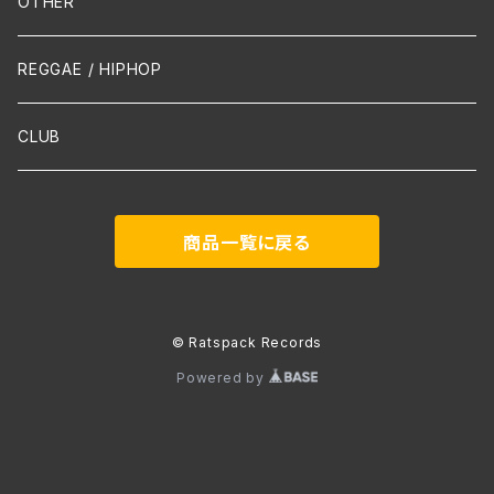
Mandolin
OTHER
声楽
REGGAE / HIPHOP
吹奏楽
CLUB
古楽
商品一覧に戻る
Contemporary / Avangarde
© Ratspack Records
Powered by