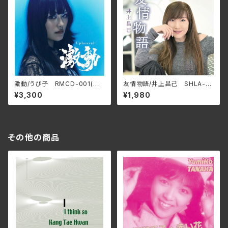
激動/うぴ子 RMCD-001(仕
友情物語/井上昌己 SHLA-0
様:CD)
022(仕様:CD)
¥3,300
¥1,980
その他の商品