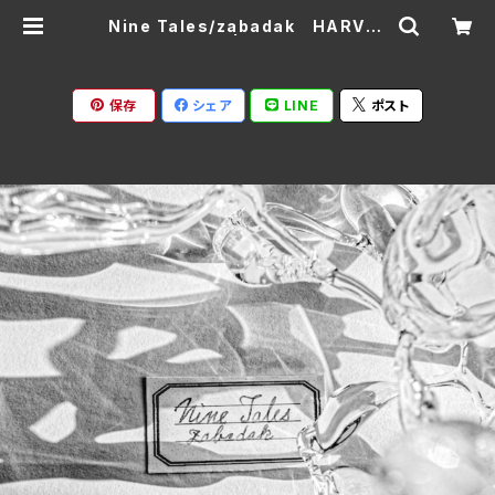
Nine Tales/zabadak HARV-0
024(仕様:CD) | Ratspack Reco
rds
保存
シェア
LINE
ポスト