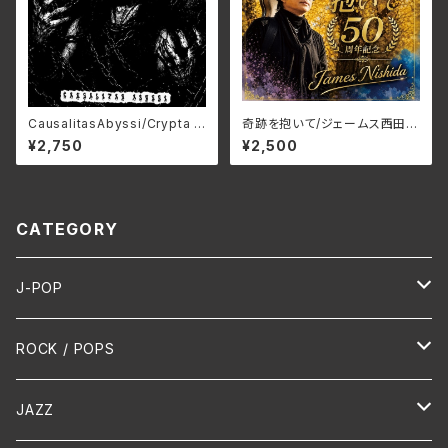
CausalitasAbyssi/Crypta A
奇跡を抱いて/ジェームス西田
byssi HMP-122(仕様:CD)
JMG-37(仕様:CD)
¥2,750
¥2,500
CATEGORY
J-POP
HR/HM
ROCK / POPS
演歌 / 歌謡曲
Oldies
JAZZ