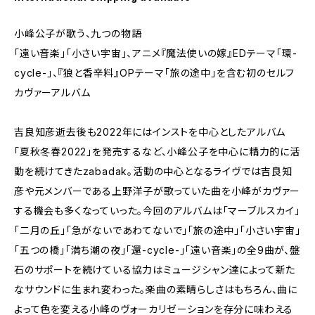
⼩峰公⼦が歌う、九つの物語
「遠い⾳楽」「⼩さい宇宙」、アニメ『魔法使いの嫁』EDテーマ「環-
cycle-」、『狼と⾹⾟料』OPテーマ「旅の途中」を含む初のセルフ
カヴァーアルバム
吉良知彦逝去後も2022年にはインストを中心としたアルバム
「夏秋冬春2022」を発売するなど、⼩峰公⼦を中心に精力的に活
動を続けてきたzabadak。活動の中心となるライヴでは吉良知
彦や元メンバーである上野洋⼦が歌っていた曲を⼩峰がカヴァー
する機会も多くなっていった。今回のアルバムは「マーブルスカイ」
「二月の丘」「急がないであわてないで」「旅の途中」「⼩さい宇宙」
「五つの橋」「満ち潮の夜」「還-cycle-」「遠い⾳楽」の全9曲が、盤
石のサポートを続けている協力はミュージシャン達によって新た
なサウンドに生まれ変わった。楽曲の素晴らしさはもちろん、曲に
よって色を変える⼩峰のヴォーカリゼーションを存分に味わえる