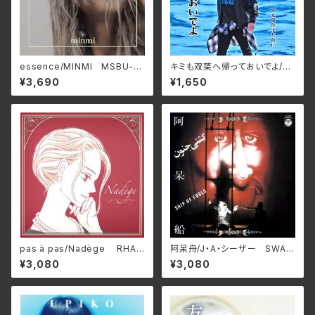
essence/MINMI MSBU-0
キミも双葉へ帰っておいでよ/た
01
かはしごう APM-0001(仕様:
¥3,690
¥1,650
CD)
pas à pas/Nadège RHAP
阿呆舟/J・A・シーザー SWAX
SODIE-A1801(仕様:12インチ
-89C(仕様:CD)
¥3,080
¥3,080
レコード)