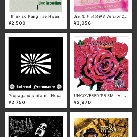
I think so Kang Tae Hwan L
渡辺宙明 音楽選3 Version2/
ive Recording/姜 泰煥カン・
田中由美子、根本由美、成松こだ
¥2,500
¥3,056
テーファン IMA-SZOK0(仕
ま 3SCD-0072(仕様:CD)
様:CD)
Propaganda/Infernal Necr
UNCOVERED/PRISM ALT-
omancy ZDR-073(仕様:C
515C(仕様:CD)
¥2,750
¥2,970
D)