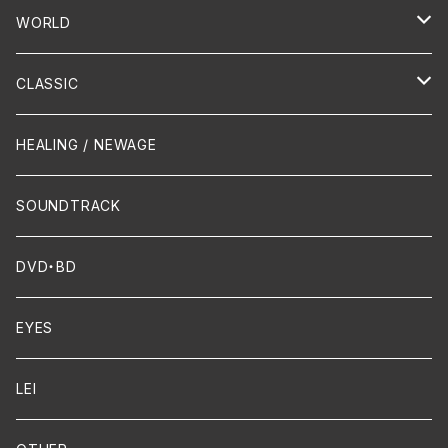
PUNK/HARDCORE
HR/HM
Vocal
WORLD
Hip-Hop/Dancehall Reggae
Piano
HAWAIIAN
CLASSIC
Crossover / Fusion
Chanson
Piano
HEALING / NEWAGE
Dixie / New Orleans
Flute
SOUNDTRACK
FUNK
Violin
DVD・BD
Cello
EYES
Guitar / Ukulele
LEI